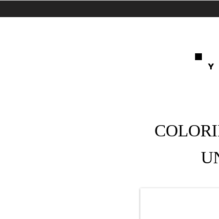
Y
COLORI
U