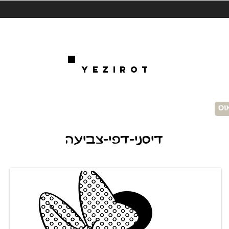
YEZIROT
דיסני-דפי-צביעה