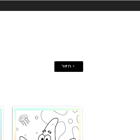
חזור >